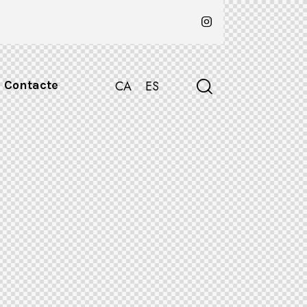
Contacte
CA
ES