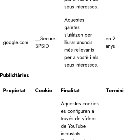
seus interessos.
Aquestes
galetes
s’utilitzen per
__Secure-
en 2
google.com
lliurar anuncis
3PSID
anys
més rellevants
per a vostè i els
seus interessos.
Publicitàries
Propietat
Cookie
Finalitat
Termini
Aquestes cookies
es configuren a
través de vídeos
de YouTube
incrustats.