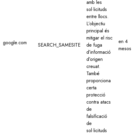
amb les
sol·licituds
entre llocs.
L’objectiu
principal és
mitigar el risc
en 4
google.com
SEARCH_SAMESITE
de fuga
mesos
d’informació
d’origen
creuat.
També
proporciona
certa
protecció
contra atacs
de
falsificació
de
sol·licituds