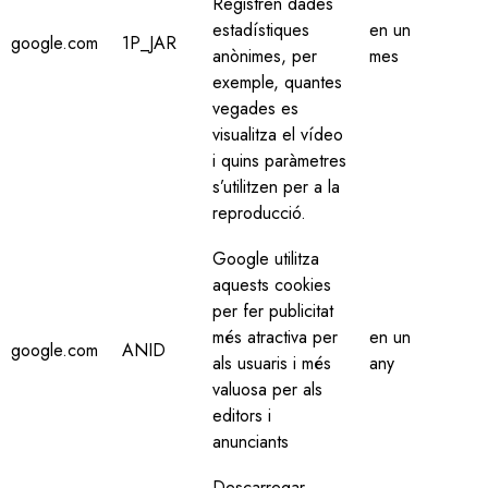
Registren dades
estadístiques
en un
google.com
1P_JAR
anònimes, per
mes
exemple, quantes
vegades es
visualitza el vídeo
i quins paràmetres
s’utilitzen per a la
reproducció.
Google utilitza
aquests cookies
per fer publicitat
més atractiva per
en un
google.com
ANID
als usuaris i més
any
valuosa per als
editors i
anunciants
Descarregar