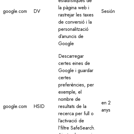
estadístiques de
la pàgina web i
google.com
DV
Sesión
rastrejar les taxes
de conversió i la
personalització
d’anuncis de
Google
Descarregar
certes eines de
Google i guardar
certes
preferències, per
exemple, el
nombre de
en 2
google.com
HSID
resultats de la
anys
recerca per full o
l’activació de
l’filtre SafeSearch.