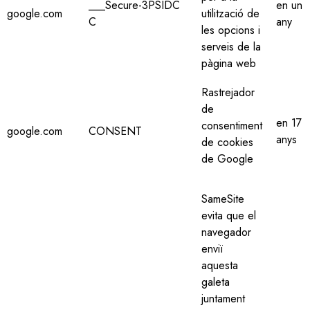
___Secure-3PSIDC
en un
google.com
utilització de
C
any
les opcions i
serveis de la
pàgina web
Rastrejador
de
en 17
consentiment
google.com
CONSENT
anys
de cookies
de Google
SameSite
evita que el
navegador
enviï
aquesta
galeta
juntament