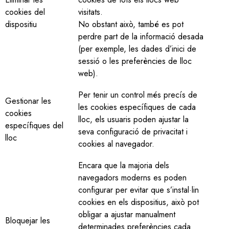
cookies del
visitats.
dispositiu
No obstant això, també es pot
perdre part de la informació desada
(per exemple, les dades d’inici de
sessió o les preferències de lloc
web).
Per tenir un control més precís de
Gestionar les
les cookies específiques de cada
cookies
lloc, els usuaris poden ajustar la
específiques del
seva configuració de privacitat i
lloc
cookies al navegador.
Encara que la majoria dels
navegadors moderns es poden
configurar per evitar que s’instal·lin
cookies en els dispositius, això pot
obligar a ajustar manualment
Bloquejar les
determinades preferències cada