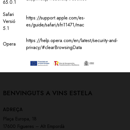
65.0.1
Safari
https://support.apple.com/es-
Versió
es/guide/safari/sfri11471/mac
5.1
https://help.opera.com/en/latest/security-and-
Opera
privacy/#clearBrowsingData
BENVINGUTS A
VINS ESTELA
ADREÇA
Plaça Europa, 18
17600 Figueres – Alt Empordà