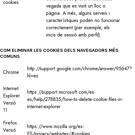
cookies
vegada que es visiti un lloc o
pàgina. A més, alguns serveis i
característiques poden no funcionar
correctament (per exemple, els
inicis de sessió amb perfil).
COM ELIMINAR LES COOKIES DELS NAVEGADORS MÉS
COMUNS
http://support.google.com/chrome/answer/95647?
Chrome
hl=es
Internet
https://support.microsoft.com/es-
Explorer.
es/help/278835/how-to-delete-cookie-files-in-
Versió
internet-explorer
11
Firefox.
https://www.mozilla.org/es-
Versió
ES/privacy/websites/#cookies