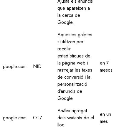
Ajusta els anuncis
que apareixen a
la cerca de
Google.
Aquestes galetes
s’utilitzen per
recollir
estadístiques de
la pàgina web i
en 7
google.com
NID
rastrejar les taxes
mesos
de conversió i la
personalització
d’anuncis de
Google
Anàlisi agregat
en un
google.com
OTZ
dels visitants de el
mes
lloc