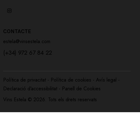
CONTACTE
estela@vinsestela.com
(+34) 972 67 84 22
Política de privacitat
-
Política de cookies
-
Avís legal
-
Declaració d’accessibilitat
-
Panell de Cookies
Vins Estela © 2026. Tots els drets reservats