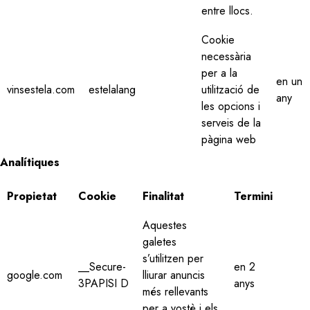
entre llocs.
Cookie
necessària
per a la
en un
vinsestela.com
estelalang
utilització de
any
les opcions i
serveis de la
pàgina web
Analítiques
Propietat
Cookie
Finalitat
Termini
Aquestes
galetes
s’utilitzen per
__Secure-
en 2
google.com
lliurar anuncis
3PAPISI D
anys
més rellevants
per a vostè i els