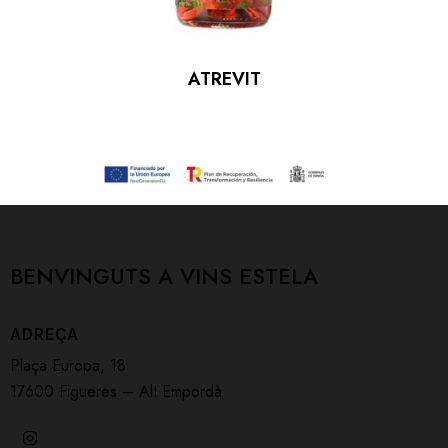
ATREVIT
BENVINGUTS A
VINS ESTELA
ADREÇA
Plaça Europa, 18
17600 Figueres – Alt Empordà