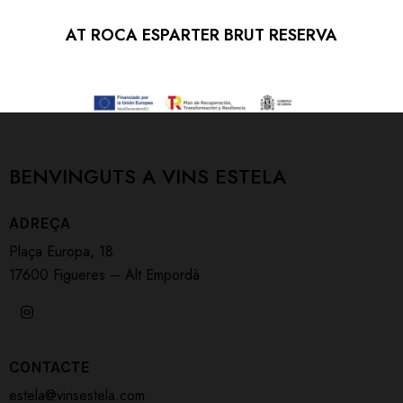
AT ROCA ESPARTER BRUT RESERVA
BENVINGUTS A
VINS ESTELA
ADREÇA
Plaça Europa, 18
17600 Figueres – Alt Empordà
CONTACTE
estela@vinsestela.com