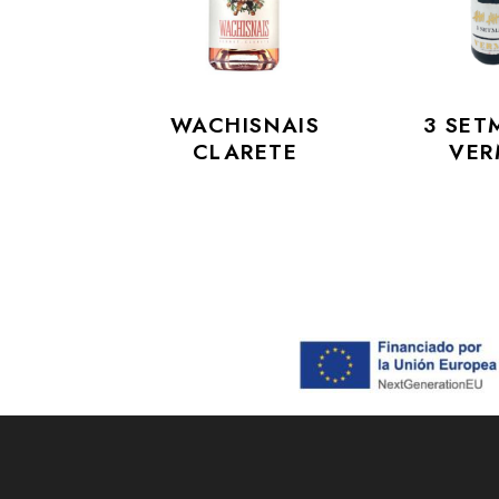
WACHISNAIS
3 SET
CLARETE
VER