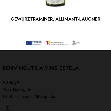
GEWURZTRAMINER, ALLIMANT-LAUGNER
BENVINGUTS A
VINS ESTELA
ADREÇA
Plaça Europa, 18
17600 Figueres – Alt Empordà