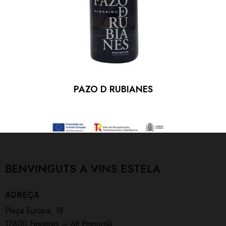
PAZO D RUBIANES
BENVINGUTS A
VINS ESTELA
ADREÇA
Plaça Europa, 18
17600 Figueres – Alt Empordà