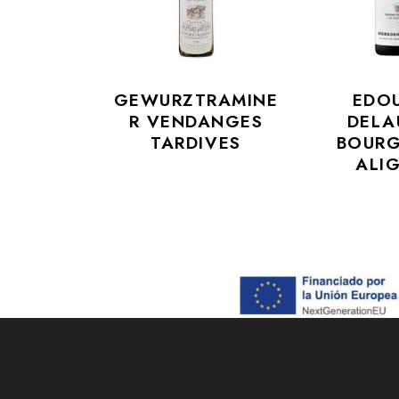
GEWURZTRAMINE
EDO
R VENDANGES
DELA
TARDIVES
BOUR
ALI